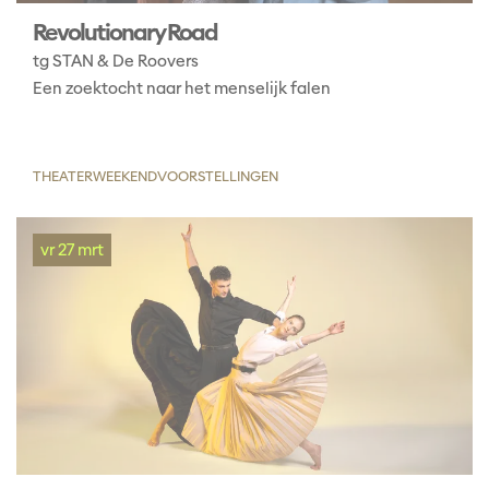
Revolutionary Road
tg STAN & De Roovers
Een zoektocht naar het menselijk falen
THEATER
WEEKENDVOORSTELLINGEN
vr 27 mrt