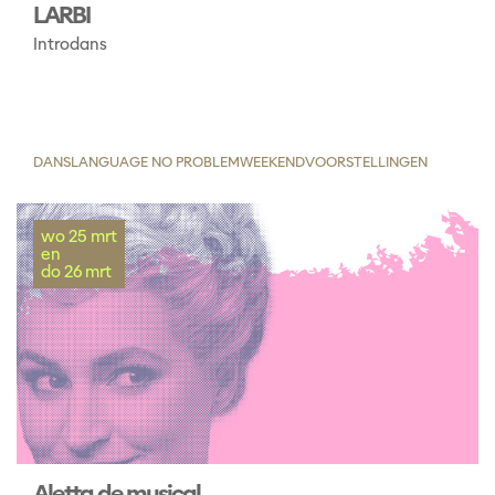
LARBI
Introdans
DANS
LANGUAGE NO PROBLEM
WEEKENDVOORSTELLINGEN
wo 25 mrt
en
do 26 mrt
Aletta de musical