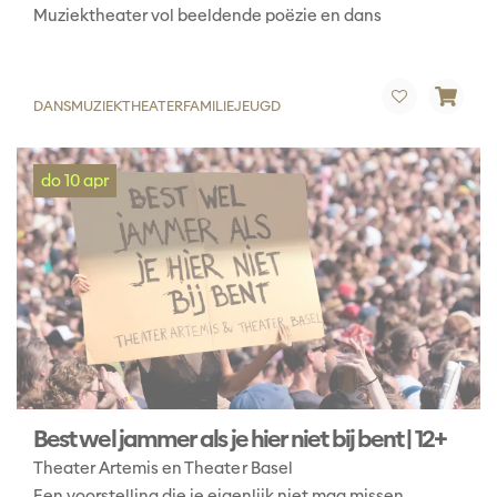
Muziektheater vol beeldende poëzie en dans
DANS
MUZIEKTHEATER
FAMILIE
JEUGD
do 10 apr
Best wel jammer als je hier niet bij bent | 12+
Theater Artemis en Theater Basel
Een voorstelling die je eigenlijk niet mag missen