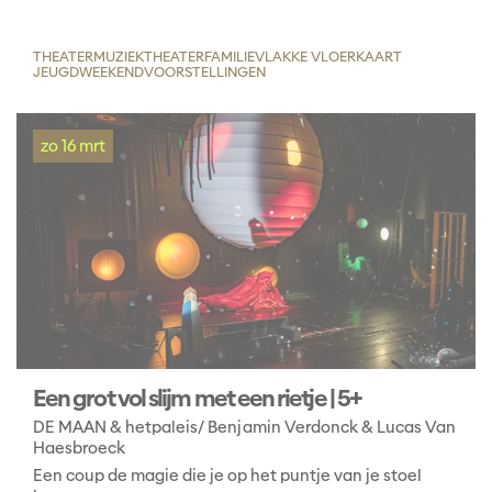
THEATER
MUZIEKTHEATER
FAMILIE
VLAKKE VLOERKAART
JEUGD
WEEKENDVOORSTELLINGEN
zo 16 mrt
Een grot vol slijm met een rietje | 5+
DE MAAN & hetpaleis/ Benjamin Verdonck & Lucas Van
Haesbroeck
Een coup de magie die je op het puntje van je stoel