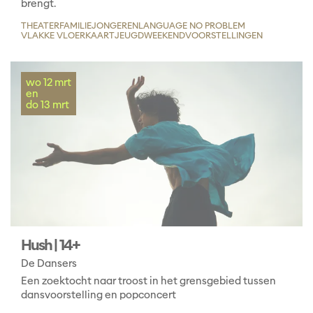
brengt.
THEATER
FAMILIE
JONGEREN
LANGUAGE NO PROBLEM
VLAKKE VLOERKAART
JEUGD
WEEKENDVOORSTELLINGEN
wo 12 mrt
en
do 13 mrt
Hush | 14+
De Dansers
Een zoektocht naar troost in het grensgebied tussen
dansvoorstelling en popconcert