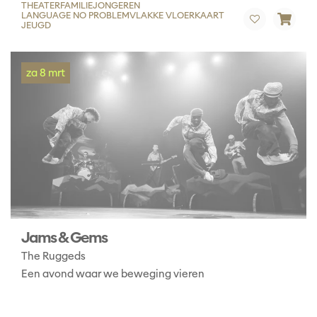
THEATER
FAMILIE
JONGEREN
LANGUAGE NO PROBLEM
VLAKKE VLOERKAART
JEUGD
za 8 mrt
Jams & Gems
The Ruggeds
Een avond waar we beweging vieren