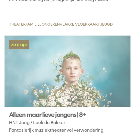
THEATER
FAMILIE
JONGEREN
VLAKKE VLOERKAART
JEUGD
zo 6 apr
Alleen maar lieve jongens | 8+
HNT Jong / Loek de Bakker
Fantasierijk muziektheater vol verwondering