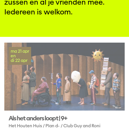
zussen en al je vrienden mee.
Iedereen is welkom.
ma 21 apr
en
di 22 apr
Als het anders loopt | 9+
Het Houten Huis / Plan d- / Club Guy and Roni