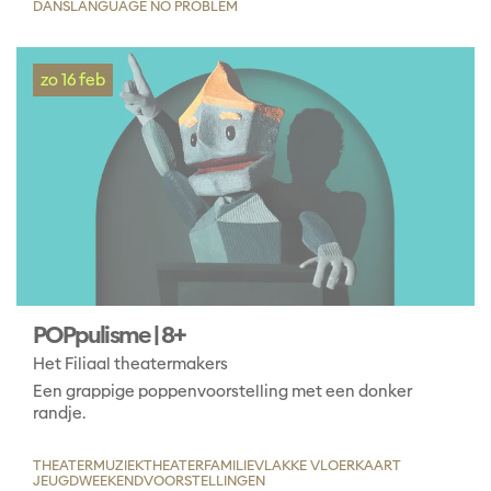
DANS
LANGUAGE NO PROBLEM
zo 16 feb
POPpulisme | 8+
Het Filiaal theatermakers
Een grappige poppenvoorstelling met een donker
randje.
THEATER
MUZIEKTHEATER
FAMILIE
VLAKKE VLOERKAART
JEUGD
WEEKENDVOORSTELLINGEN