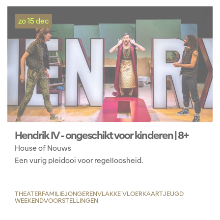
zo 15 dec
Hendrik IV - ongeschikt voor kinderen | 8+
House of Nouws
Een vurig pleidooi voor regelloosheid.
THEATER
FAMILIE
JONGEREN
VLAKKE VLOERKAART
JEUGD
WEEKENDVOORSTELLINGEN