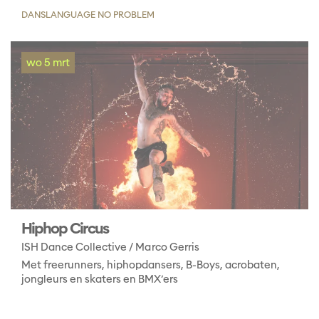
DANS
LANGUAGE NO PROBLEM
wo 5 mrt
Hiphop Circus
ISH Dance Collective / Marco Gerris
Met freerunners, hiphopdansers, B-Boys, acrobaten,
jongleurs en skaters en BMX’ers