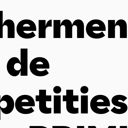
hermen
j de
petities