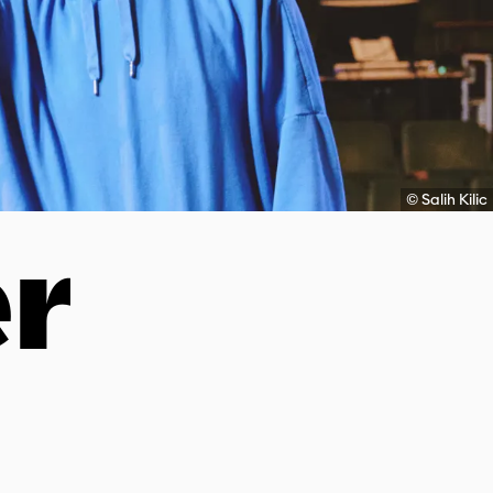
© Salih Kilic
r