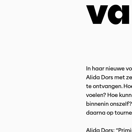
va
In haar nieuwe vo
Alida Dors met z
te ontvangen. Ho
voelen? Hoe kunn
binnenin onszelf?
daarna op tourne
Alida Dors: “Prim