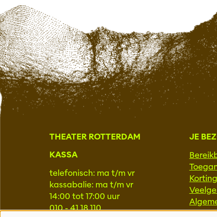
THEATER ROTTERDAM
JE BE
KASSA
Bereik
Toegan
telefonisch: ma t/m vr
Kortin
kassabalie: ma t/m vr
Veelge
14:00 tot 17:00 uur
Algem
010 - 41 18 110