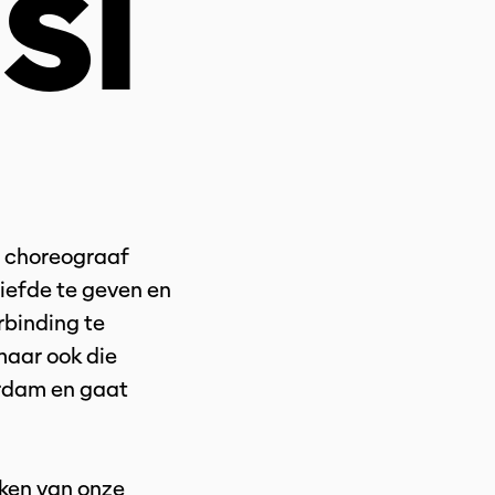
SI
t choreograaf
iefde te geven en
rbinding te
maar ook die
erdam en gaat
aken van onze