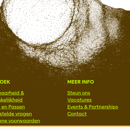
ZOEK
MEER INFO
baarheid &
Steun ons
kelijkheid
Vacatures
g en Passen
Events & Partnerships
stelde vragen
Contact
ene voorwaarden
Privacy