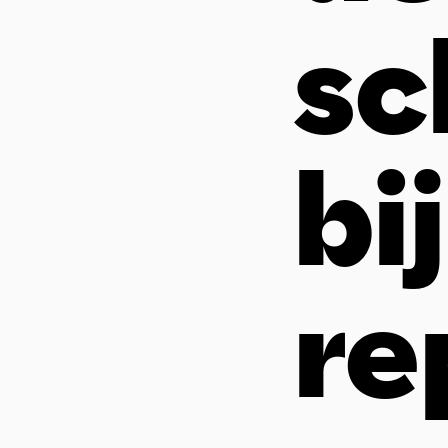
sc
bi
re