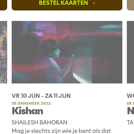
BESTEL KAARTEN
+
VR 10 JUN
-
ZA 11 JUN
W
DE DANSWEEK 2022:
DE 
Kishan
N
SHAILESH BAHORAN
TA
Mag je slechts zijn wie je bent als dat