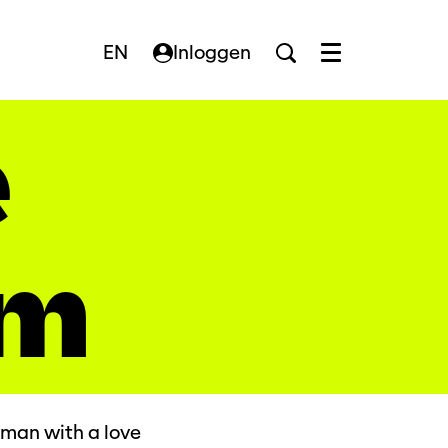
EN
Inloggen
Menu
e
em
hman with a love