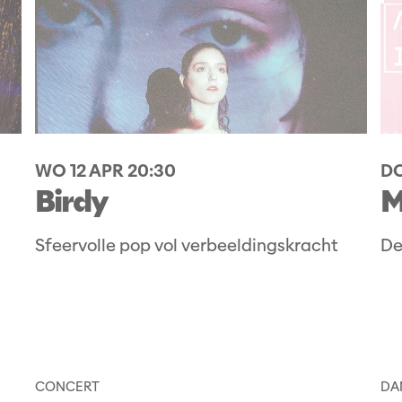
WO 12 APR
20:30
DO
Birdy
M
Sfeervolle pop vol verbeeldingskracht
De
CONCERT
DA