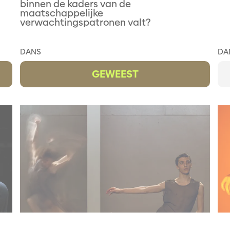
binnen de kaders van de
maatschappelijke
verwachtingspatronen valt?
DANS
DA
GEWEEST