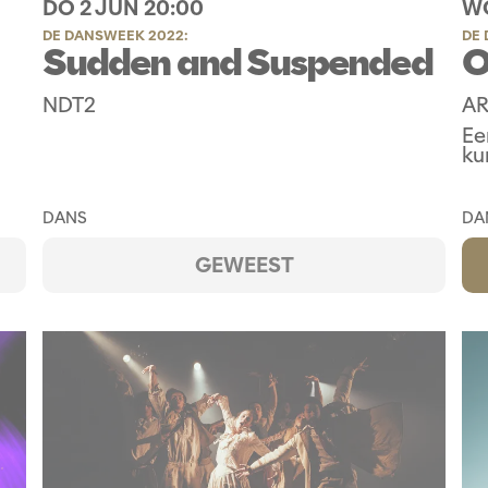
DO 2 JUN
20:00
WO
DE DANSWEEK 2022:
DE 
Sudden and Suspended
O
NDT2
AR
Een
ku
DANS
DA
GEWEEST