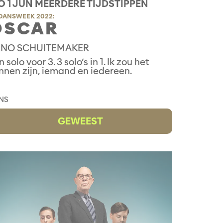
 1 JUN
MEERDERE TIJDSTIPPEN
DANSWEEK 2022:
 S C A R
NO SCHUITEMAKER
 solo voor 3. 3 solo’s in 1. Ik zou het
nnen zijn, iemand en iedereen.
NS
GEWEEST