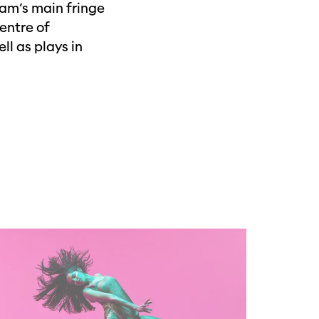
am’s main fringe
entre of
l as plays in