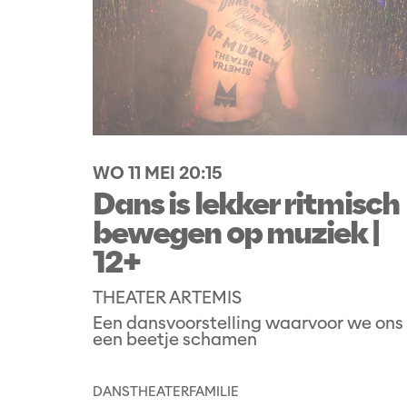
WO 11 MEI
20:15
Dans is lekker ritmisch
bewegen op muziek |
12+
THEATER ARTEMIS
Een dansvoorstelling waarvoor we ons
een beetje schamen
DANS
THEATER
FAMILIE