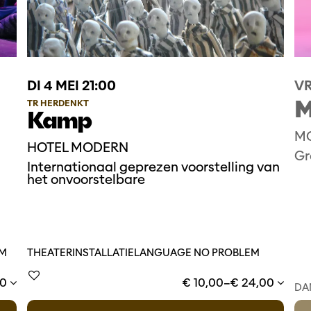
DI 4 MEI
21:00
VR
M
TR HERDENKT
Kamp
M
HOTEL MODERN
Gr
Internationaal geprezen voorstelling van
het onvoorstelbare
EM
THEATER
INSTALLATIE
LANGUAGE NO PROBLEM
00
€ 10,00–€ 24,00
DA