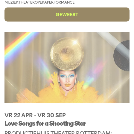
MUZIEKTHEATER
OPERA
PERFORMANCE
GEWEEST
VR 22 APR
-
VR 30 SEP
Love Songs for a Shooting Star
PRODUCTIEHUIS THEATER ROTTERDAM: