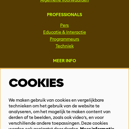
PROFESSIONALS
Pers
Educatie & Interactie
Programmeurs
Techniek
MEER INFO
Steun ons
COOKIES
Vacatures
Events & Partnerships
Contact
We maken gebruik van cookies en vergelijkbare
technieken om het gebruik van de website te
Privacy
analyseren, om het mogelijk te maken content van
derden af te beelden, zoals ook video’s, en voor
BLIJF OP DE HOOGTE
verschillende andere toepassingen. Deze cookies
worden ook geplaatst door derden.
Meer informatie…