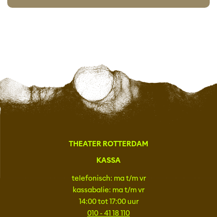
THEATER ROTTERDAM
KASSA
telefonisch: ma t/m vr
kassabalie: ma t/m vr
14:00 tot 17:00 uur
010 - 41 18 110