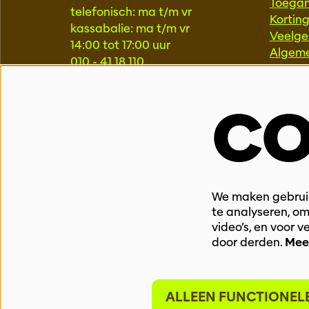
Toegan
telefonisch: ma t/m vr
Kortin
kassabalie: ma t/m vr
Veelge
14:00 tot 17:00 uur
Algem
010 - 41 18 110
kassa@theaterrotterdam.nl
PROFE
CO
LOCATIE TR25 SCHOUWBURG
Pers
Educat
Schouwburgplein 25
Progr
3012 CL Rotterdam
Techni
010 - 40 44 111
We maken gebruik
LOCATIE TR8 WILLIAM
te analyseren, om
BOOTHLAAN
video’s, en voor 
door derden.
Mee
William Boothlaan 8
3012 VJ Rotterdam
010 – 40 46 888
ALLEEN FUNCTIONEL