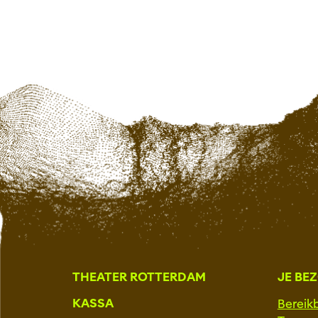
THEATER ROTTERDAM
JE BE
KASSA
Bereik