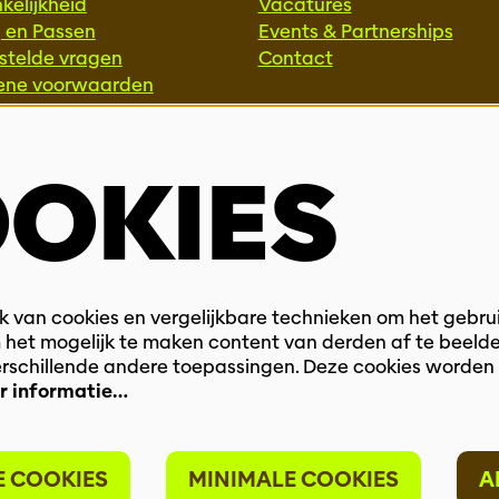
kelijkheid
Vacatures
g en Passen
Events & Partnerships
stelde vragen
Contact
ene voorwaarden
Privacy
SSIONALS
OKIES
ie & Interactie
ammeurs
ek
 van cookies en vergelijkbare technieken om het gebru
 het mogelijk te maken content van derden af te beelde
verschillende andere toepassingen. Deze cookies worden
r informatie…
E COOKIES
MINIMALE COOKIES
A