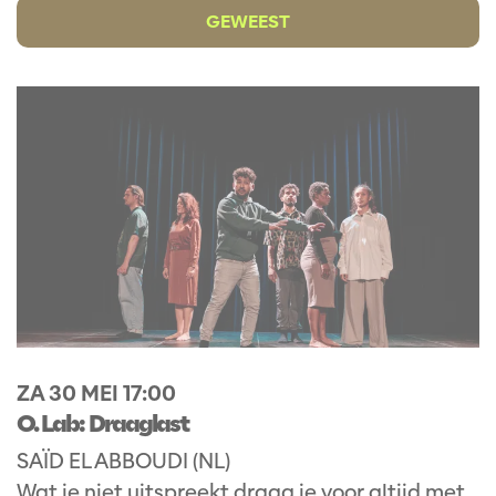
GEWEEST
ZA 30 MEI
17:00
O. Lab: Draaglast
SAÏD EL ABBOUDI (NL)
Wat je niet uitspreekt draag je voor altijd met