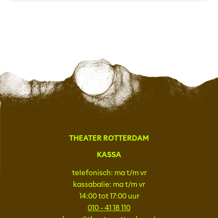
THEATER ROTTERDAM
KASSA
telefonisch: ma t/m vr
kassabalie: ma t/m vr
14:00 tot 17:00 uur
010 - 41 18 110