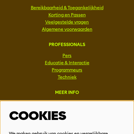
Bereikbaarheid & Toegankelijkheid
Korting en Passen
Veelgestelde vragen
Algemene voorwaarden
PROFESSIONALS
Pers
Educatie & Interactie
Programmeurs
Techniek
MEER INFO
Steun ons
COOKIES
Vacatures
Events & Partnerships
Contact
We maken gebruik van cookies en vergelijkbare