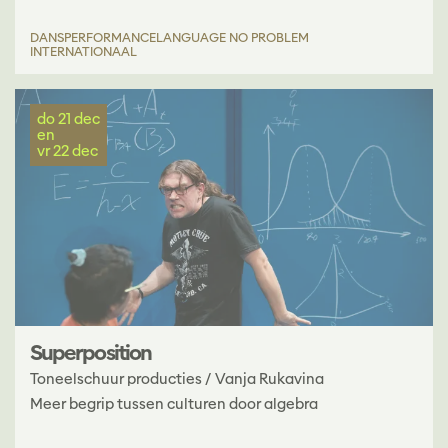
DANS
PERFORMANCE
LANGUAGE NO PROBLEM
INTERNATIONAAL
do 21 dec
en
vr 22 dec
Superposition
Toneelschuur producties / Vanja Rukavina
Meer begrip tussen culturen door algebra