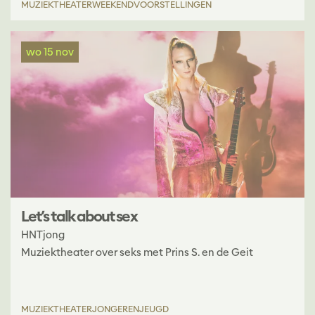
MUZIEKTHEATER
WEEKENDVOORSTELLINGEN
wo 15 nov
Let’s talk about sex
HNTjong
Muziektheater over seks met Prins S. en de Geit
MUZIEKTHEATER
JONGEREN
JEUGD