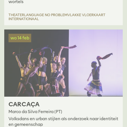
wortels
THEATER
LANGUAGE NO PROBLEM
VLAKKE VLOERKAART
INTERNATIONAAL
wo 14 feb
C A R C A Ç A
Marco da Silva Ferreira (PT)
Volksdans en urban stijlen als onderzoek naar identiteit
en gemeenschap