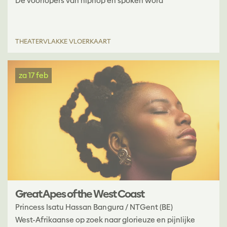
De voorlopers van hiphop en spoken word
THEATER
VLAKKE VLOERKAART
za 17 feb
Great Apes of the West Coast
Princess Isatu Hassan Bangura / NTGent (BE)
West-Afrikaanse op zoek naar glorieuze en pijnlijke