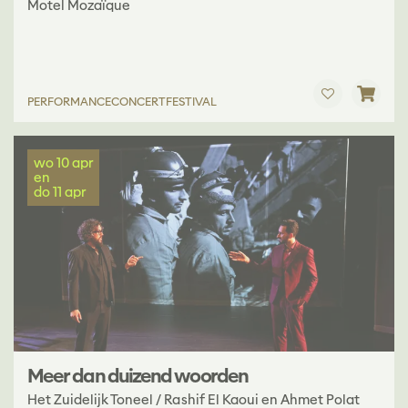
Motel Mozaïque
PERFORMANCE
CONCERT
FESTIVAL
wo 10 apr
en
do 11 apr
Meer dan duizend woorden
Het Zuidelijk Toneel / Rashif El Kaoui en Ahmet Polat