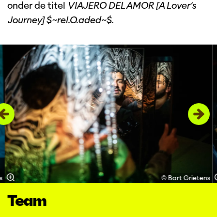
onder de titel
VIAJERO DEL AMOR [A Lover’s
Journey] $~rel.O.aded~$.
Overslaan
s
© Bart Grietens
Team