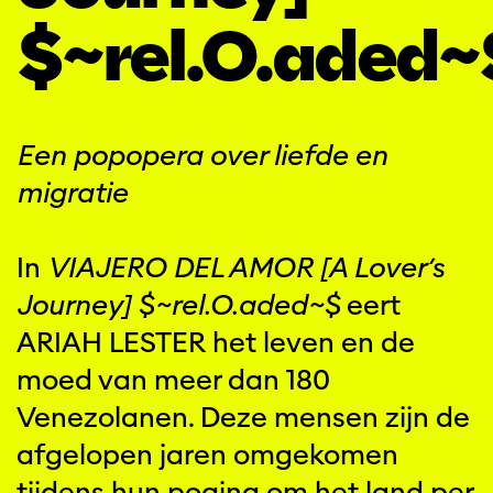
$~rel.O.aded~
Een popopera over liefde en
migratie
In
VIAJERO DEL AMOR [A Lover’s
Journey] $~rel.O.aded~$
eert
ARIAH LESTER het leven en de
moed van meer dan 180
Venezolanen. Deze mensen zijn de
afgelopen jaren omgekomen
tijdens hun poging om het land per