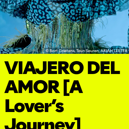
© Bart Grietens, Teun Seuren, ARIAH LESTER
VIAJERO DEL
AMOR [A
Lover’s
Journey]