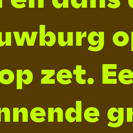
uwburg op
op zet. E
nnende g