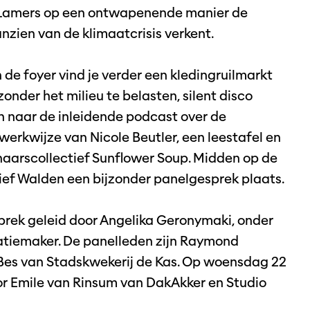
 Lamers op een ontwapenende manier de
zien van de klimaatcrisis verkent.
de foyer vind je verder een kledingruilmarkt
onder het milieu te belasten, silent disco
n naar de inleidende podcast over de
 werkwijze van Nicole Beutler, een leestafel en
enaarscollectief Sunflower Soup. Midden op de
tief Walden een bijzonder panelgesprek plaats.
prek geleid door Angelika Geronymaki, onder
atiemaker. De panelleden zijn Raymond
es van Stadskwekerij de Kas. Op woensdag 22
or Emile van Rinsum van DakAkker en Studio