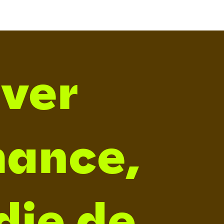
over
mance,
die de