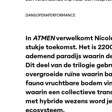
DANS
OPERA
PERFORMANCE
In
ATMEN
verwelkomt Nicole
stukje toekomst. Het is 2200
ademend paradijs waarin de
Dit deel van de trilogie geb
overgroeide ruïne waarin ba
fauna vruchtbare bodem vin
waarin een collectieve tra
met hybride wezens word je 
ecosysteem.