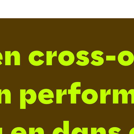
n cross-
n perfor
 en dans 