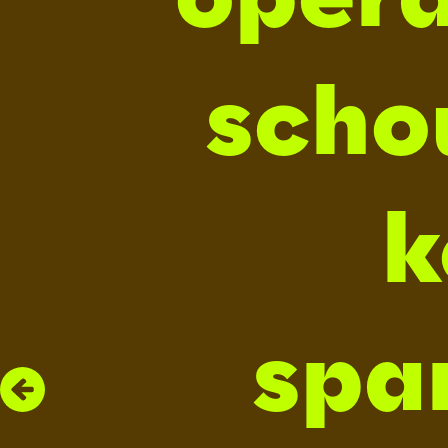
scho
k
spa