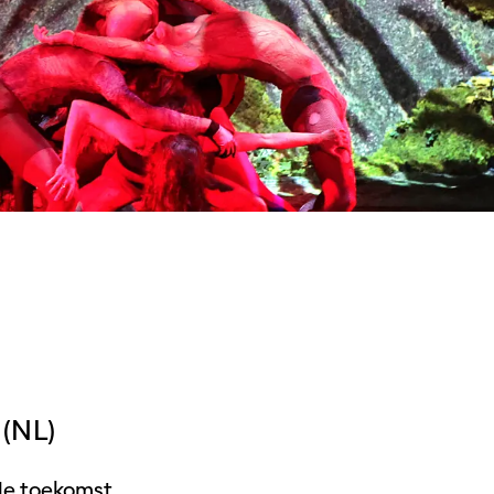
(NL)
le toekomst