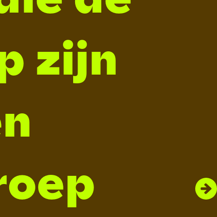
 zijn
en
roep