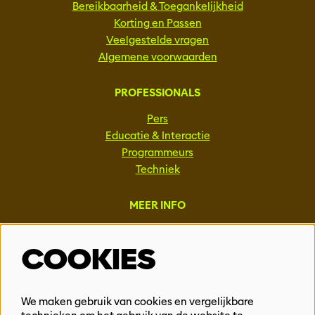
Bereikbaarheid & Toegankelijkheid
Korting en Passen
Veelgestelde vragen
Algemene voorwaarden
PROFESSIONALS
Pers
Educatie & Interactie
Programmeurs
Techniek
MEER INFO
Steun ons
COOKIES
Vacatures
Events & Partnerships
Contact
We maken gebruik van cookies en vergelijkbare