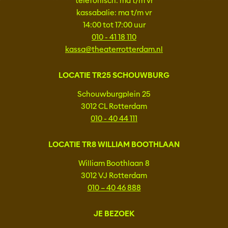
telefonisch: ma t/m vr
kassabalie: ma t/m vr
14:00 tot 17:00 uur
010 - 41 18 110
kassa@theaterrotterdam.nl
LOCATIE TR25 SCHOUWBURG
Schouwburgplein 25
3012 CL Rotterdam
010 - 40 44 111
LOCATIE TR8 WILLIAM BOOTHLAAN
William Boothlaan 8
3012 VJ Rotterdam
010 – 40 46 888
JE BEZOEK