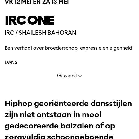
VR 12 MEI
EN
ZA 13 MEI
IRC ONE
IRC / SHAILESH BAHORAN
Een verhaal over broederschap, expressie en eigenheid
DANS
Geweest
Hiphop georiënteerde dansstijlen
zijn niet ontstaan in mooi
gedecoreerde balzalen of op
zorgvuldig schoongeboende