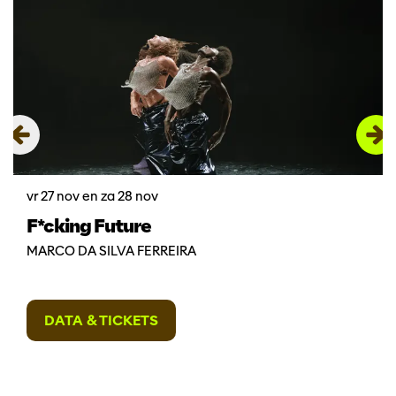
vr 27 nov
en
za 28 nov
F*cking Future
MARCO DA SILVA FERREIRA
DATA & TICKETS