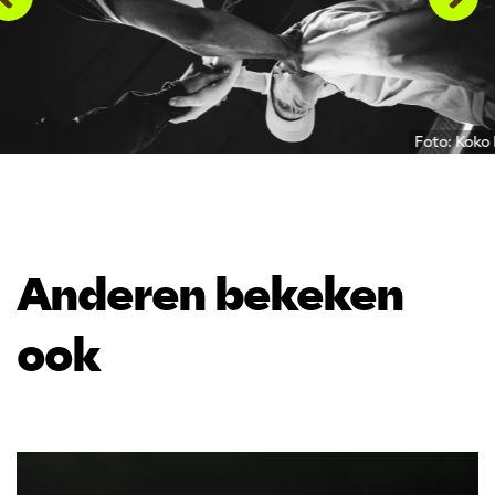
Foto: Koko
Anderen bekeken
ook
Overslaan