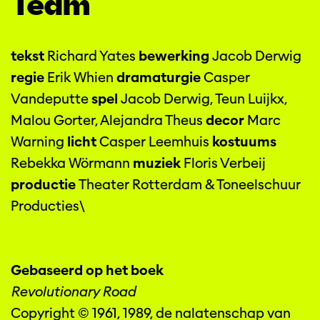
Team
tekst
Richard Yates
b
ewerking
Jacob Derwig
regie
Erik Whien
dramaturgie
Casper
Vandeputte
spel
Jacob Derwig, Teun Luijkx,
Malou Gorter, Alejandra Theus
decor
Marc
Warning
licht
Casper Leemhuis
kostuums
Rebekka Wörmann
muziek
Floris Verbeij
productie
Theater Rotterdam & Toneelschuur
Producties\
Gebaseerd op het boek
Revolutionary Road
Copyright © 1961, 1989, de nalatenschap van