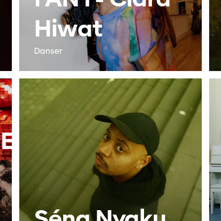
Hiwat
Danser
E
Séna Nyaku