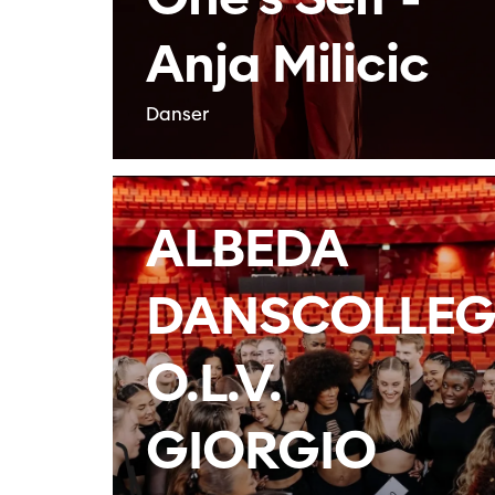
Anja Milicic
Danser
ALBEDA
DANSCOLLEG
O.L.V.
GIORGIO