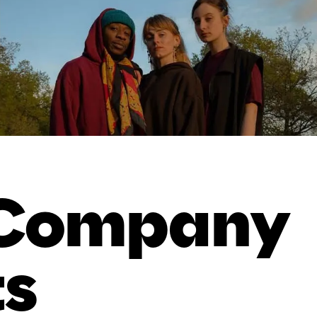
 Company
ts