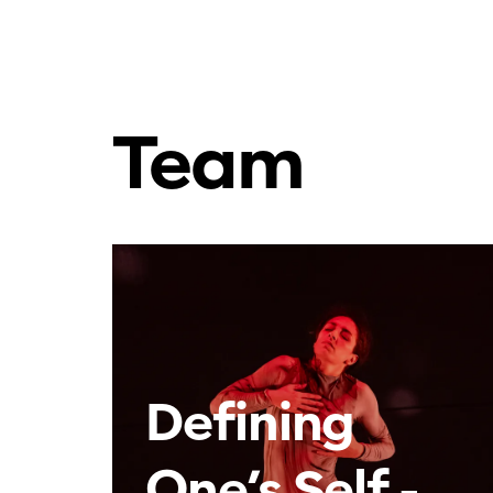
Team
Defining
One’s Self -