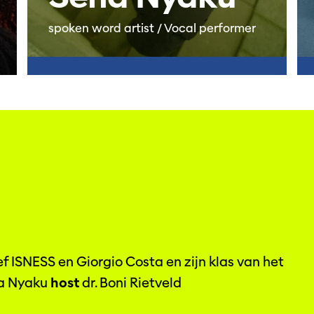
spoken word artist / Vocal performer
ef ISNESS en Giorgio Costa en zijn klas van het
a Nyaku
host
dr. Boni Rietveld