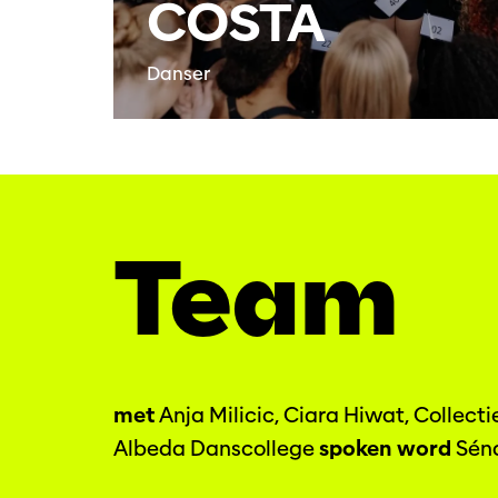
COSTA
Danser
Team
met
Anja Milicic, Ciara Hiwat, Collecti
Albeda Danscollege
spoken word
Sén