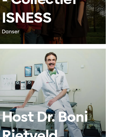
ISNESS
Danser
Host Dr. Boni
Rietveld