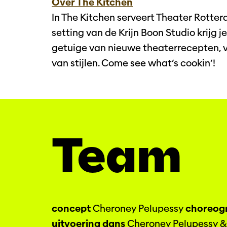
Over The Kitchen
In The Kitchen serveert Theater Rotte
setting van de Krijn Boon Studio krijg j
getuige van nieuwe theaterrecepten,
van stijlen. Come see what’s cookin’!
Team
concept
Cheroney Pelupessy
choreogr
uitvoering dans
Cheroney Pelupessy & 