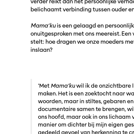
verder reikt dan het persoonlijke verha
belichaamt verbinding tussen ouder en
Mama’ku
is een gelaagd en persoonlijk 
onuitgesproken met ons meereist. Een v
stelt: hoe dragen we onze moeders me
inslaan?
'Met
Mama’ku
wil ik de onzichtbare
maken. Het is een zoektocht naar wa
woorden, maar in stiltes, gebaren e
documentaire samen te brengen, wil i
ons hoofd, maar ook in ons lichaam vo
manier om dichter bij mijn eigen ges
gedeeld gevoel van herkenning te cr