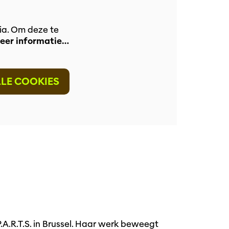
ia. Om deze te
eer informatie…
nzoomen
LLE COOKIES
A.R.T.S. in Brussel. Haar werk beweegt