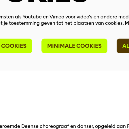
nsten als Youtube en Vimeo voor video's en andere med
t je toestemming geven tot het plaatsen van cookies.
M
I
 COOKIES
MINIMALE COOKIES
A
geroemde Deense choreograaf en danser, opgeleid aan P.