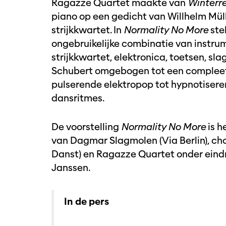
Ragazze Quartet maakte van
Winterre
piano op een gedicht van Willhelm Mülle
strijkkwartet. In
Normality No More
ste
ongebruikelijke combinatie van instrum
strijkkwartet, elektronica, toetsen, s
Schubert omgebogen tot een compleet 
pulserende elektropop tot hypnotisere
dansritmes.
De voorstelling
Normality No More
is h
van Dagmar Slagmolen (Via Berlin), ch
Danst) en Ragazze Quartet onder eind
Janssen.
In de pers