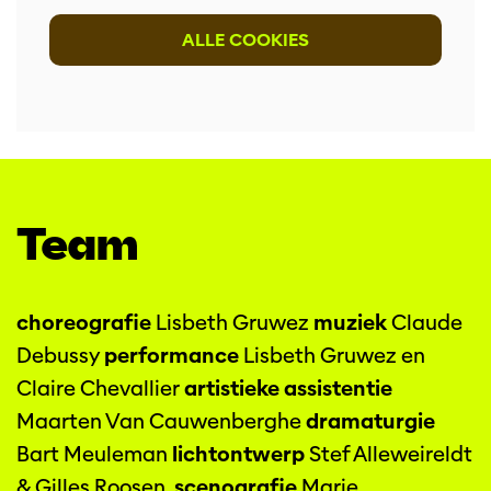
ALLE COOKIES
Team
choreografie
Lisbeth Gruwez
muziek
Claude
Debussy
performance
Lisbeth Gruwez en
Claire Chevallier
artistieke assistentie
Maarten Van Cauwenberghe
dramaturgie
Bart Meuleman
lichtontwerp
Stef Alleweireldt
& Gilles Roosen
scenografie
Marie