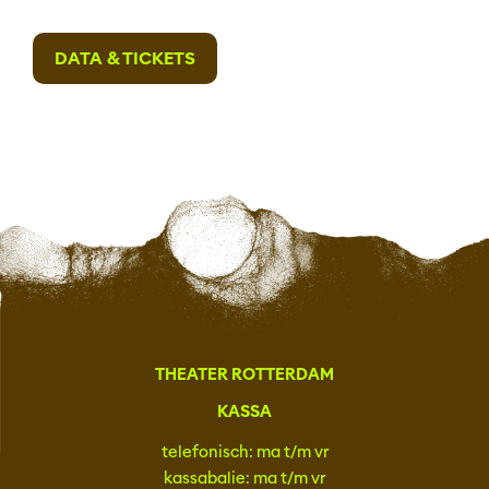
DATA & TICKETS
THEATER ROTTERDAM
KASSA
telefonisch: ma t/m vr
kassabalie: ma t/m vr