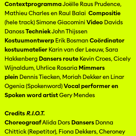
Contextprogramma
Joëlle Raus Prudence,
Mathieu Charles en Raul Balai
Compositie
(hele track) Simone Giacomini
Video
Davids
Danoss
Techniek
John Thijssen
Kostuumontwerp
Erik Bosman
Coördinator
kostuumatelier
Karin van der Leeuw, Sara
Hakkenberg
Dansers route
Kevin Croes, Cicely
Wijnaldum, Uhrlice Rosaria
Mimmers
plein
Dennis Tiecken, Moriah Dekker en Linar
Ogenia (Spokenword)
Vocal performer en
Spoken word artist
Gery Mendes
Credits
R.I.O.T.
Choreograaf
Alida Dors
Dansers
Donna
Chittick (Repetitor), Fiona Dekkers, Cheroney