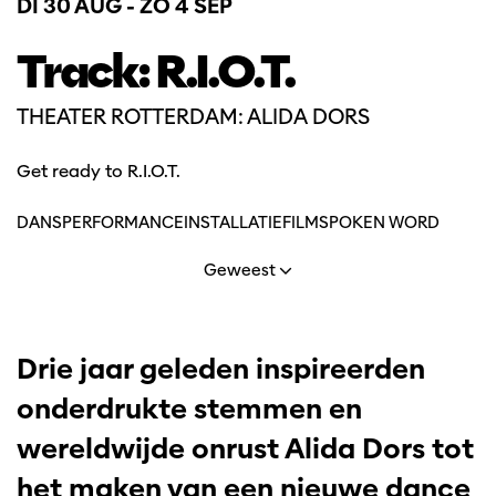
DI 30 AUG
-
ZO 4 SEP
Track: R.I.O.T.
THEATER ROTTERDAM: ALIDA DORS
Get ready to R.I.O.T.
DANS
PERFORMANCE
INSTALLATIE
FILM
SPOKEN WORD
Geweest
Drie jaar geleden inspireerden
onderdrukte stemmen en
wereldwijde onrust Alida Dors tot
het maken van een nieuwe dance