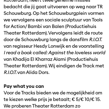
Rotterdam, heeft twee geheime missies
bedacht die jij gaat uitvoeren op weg naar TR
Schouwburg. Op het Schouwburgplein vormen
we vervolgens een sociale sculptuur van Tools
for Action/ Bambi van Balen (Productiehuis
Theater Rotterdam). Vervolgens leidt de route
door de Schouwburg langs de dansfilm
R.I.O.T.
van regisseur Hesdy Lonwijk en de voorstelling
I read a book called: Against the loveless world
van Khadija El Kharraz Alami (Productiehuis
Theater Rotterdam). Wij eindigen de Track met
R.I.O.T.
van Alida Dors.
Pay what you can
Voor de Tracks bieden we de mogelijkheid om
te kiezen welke prijs je betaalt; € 5/€ 10/€ 15.
We proberen Theater Rotterdam zo