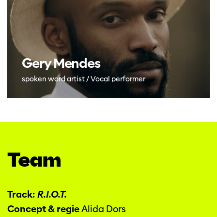
Gery Mendes
spoken word artist / Vocal performer
Team
Track:
R.I.O.T.
Concept & regie
Alida Dors