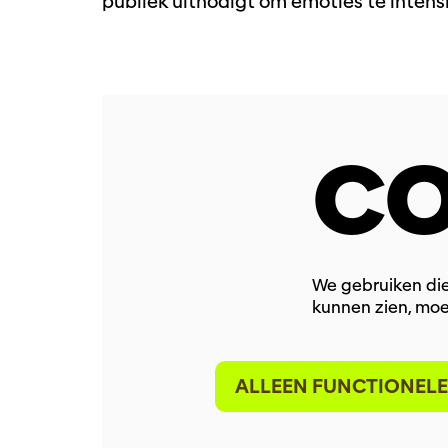
publiek uitnodigt om emoties te intens
CO
We gebruiken die
kunnen zien, moe
ALLEEN FUNCTIONELE