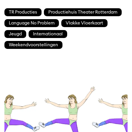
TR Producties
Productiehuis Theater Rotterdam
Language No Problem
Vlakke Vloerkaart
Jeugd
Internationaal
Meer +
Weekendvoorstellingen