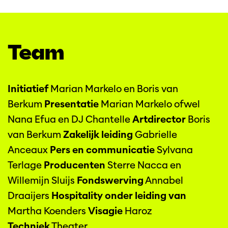
Team
Initiatief
Marian Markelo en Boris van
Berkum
Presentatie
Marian Markelo ofwel
Nana Efua en DJ Chantelle
Artdirector
Boris
van Berkum
Zakelijk leiding
Gabrielle
Anceaux
Pers en communicatie
Sylvana
Terlage
Producenten
Sterre Nacca en
Willemijn Sluijs
Fondswerving
Annabel
Draaijers
Hospitality onder leiding van
Martha Koenders
Visagie
Haroz
Techniek
Theater