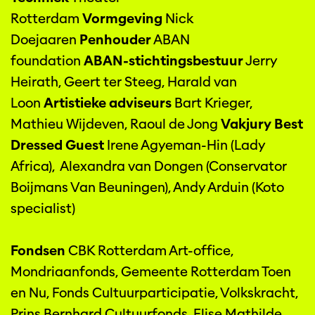
Rotterdam
Vormgeving
Nick
Doejaaren
Penhouder
ABAN
foundation
ABAN-stichtingsbestuur
Jerry
Heirath, Geert ter Steeg, Harald van
Loon
Artistieke adviseurs
Bart Krieger,
Mathieu Wijdeven, Raoul de Jong
Vakjury Best
Dressed Guest
Irene Agyeman-Hin (Lady
Africa), Alexandra van Dongen (Conservator
Boijmans Van Beuningen), Andy Arduin (Koto
specialist)
Fondsen
CBK Rotterdam Art-office,
Mondriaanfonds, Gemeente Rotterdam Toen
en Nu, Fonds Cultuurparticipatie, Volkskracht,
Prins Bernhard Cultuurfonds, Elise Mathilde