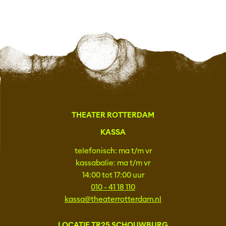
THEATER ROTTERDAM
KASSA
telefonisch: ma t/m vr
kassabalie: ma t/m vr
14:00 tot 17:00 uur
010 - 41 18 110
kassa@theaterrotterdam.nl
LOCATIE TR25 SCHOUWBURG