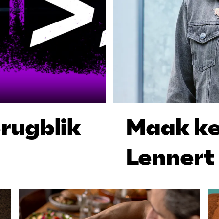
erugblik
Maak ken
Lennert 