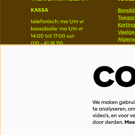
KASSA
Bereik
Toegan
telefonisch: ma t/m vr
Kortin
kassabalie: ma t/m vr
Veelge
14:00 tot 17:00 uur
Algem
010 - 41 18 110
kassa@theaterrotterdam.nl
PROFE
CO
LOCATIE TR25 SCHOUWBURG
Pers
Educat
Schouwburgplein 25
Progr
3012 CL Rotterdam
Techni
010 - 40 44 111
We maken gebruik
LOCATIE TR8 WILLIAM
te analyseren, om
BOOTHLAAN
video’s, en voor 
door derden.
Mee
William Boothlaan 8
3012 VJ Rotterdam