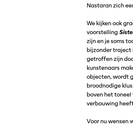
Nastaran zich een
We kijken ook gr
voorstelling
Sist
zijn en je soms t
bijzonder traject 
getroffen zijn do
kunstenaars make
objecten, wordt g
broodnodige klus:
boven het toneel 
verbouwing heeft
Voor nu wensen wi