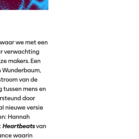
g, waar we met een
aar verwachting
nze makers. Een
n Wunderbaum,
 stroom van de
g tussen mens en
ersteund door
l nieuwe versie
len: Hannah
t
Heartbeats
van
ance waarin