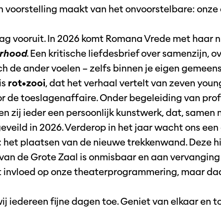
 voorstelling maakt van het onvoorstelbare: onze 
aag vooruit. In 2026 komt Romana Vrede met haar 
erhood
. Een kritische liefdesbrief over samenzijn, o
och de ander voelen – zelfs binnen je eigen gemeen
is
rot•zooi
, dat het verhaal vertelt van zeven youn
or de toeslagenaffaire. Onder begeleiding van pro
n zij ieder een persoonlijk kunstwerk, dat, samen
eveild in 2026. Verderop in het jaar wacht ons een 
 het plaatsen van de nieuwe trekkenwand. Deze hij
van de Grote Zaal is onmisbaar en aan vervanging 
 invloed op onze theaterprogrammering, maar daa
j iedereen fijne dagen toe. Geniet van elkaar en t