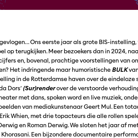
jgevlogen… Ons eerste jaar als grote BIS-instellin
oel op terugkijken. Meer bezoekers dan in 2024, n
cijfers en, bovenal, prachtige voorstellingen van o
en? Het indringende maar humoristische
BULK
va
telling in de Rotterdamse haven over de eindeloze
ida Dors’
(Sur)render
over de verstoorde verhoudin
theater met dans, spoken word en live muziek, ond
eelden van mediakunstenaar Geert Mul. Een totaa
Erik Whien, met drie topacteurs die alle rollen spe
Derwig en Roman Derwig. We sloten het jaar af me
Khorasani. Een bijzondere documentaire perform