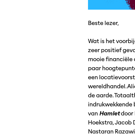
Beste lezer,
Wat is het voorbi
zeer positief gev
mooie financiële 
paar hoogtepunt
een locatievoors
wereldhandel. Al
de aarde. Totaal
indrukwekkende b
van
Hamlet
door 
Hoekstra, Jacob 
Nastaran Razawi 