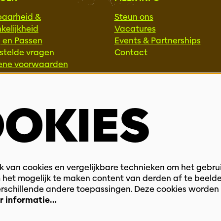
baarheid &
Steun ons
kelijkheid
Vacatures
g en Passen
Events & Partnerships
stelde vragen
Contact
ene voorwaarden
Privacy
SSIONALS
OKIES
ie & Interactie
ammeurs
ek
 van cookies en vergelijkbare technieken om het gebru
 het mogelijk te maken content van derden af te beelde
verschillende andere toepassingen. Deze cookies worden
r informatie…