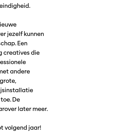
eindigheid.
nieuwe
ver jezelf kunnen
schap. Een
g creatives die
fessionele
 met andere
grote,
sinstallatie
toe. De
rover later meer.
ot volgend jaar!