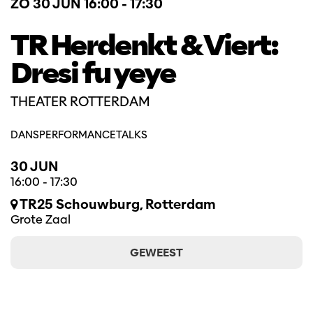
ZO 30 JUN
16:00 - 17:30
TR Herdenkt & Viert:
Dresi fu yeye
THEATER ROTTERDAM
DANS
PERFORMANCE
TALKS
30 JUN
16:00
-
17:30
TR25 Schouwburg, Rotterdam
Grote Zaal
GEWEEST