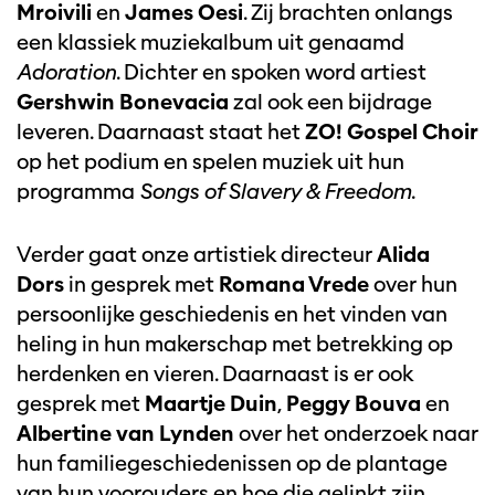
Mroivili
en
James Oesi
. Zij brachten onlangs
een klassiek muziekalbum uit genaamd
Adoration
. Dichter en spoken word artiest
Gershwin Bonevacia
zal ook een bijdrage
leveren. Daarnaast staat het
ZO! Gospel Choir
op het podium en spelen muziek uit hun
programma
Songs of Slavery & Freedom
.
Verder gaat onze artistiek directeur
Alida
Dors
in gesprek met
Romana Vrede
over hun
persoonlijke geschiedenis en het vinden van
heling in hun makerschap met betrekking op
herdenken en vieren. Daarnaast is er ook
gesprek met
Maartje Duin
,
Peggy Bouva
en
Albertine van Lynden
over het onderzoek naar
hun familiegeschiedenissen op de plantage
van hun voorouders en hoe die gelinkt zijn.