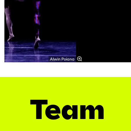
Alwin Poiana
Team