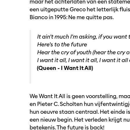
maar het achterlaten van een statemen
een uitgeputte Greco het letterlijk flui
Bianco in 1995: Ne me quitte pas.
It ain't much I'm asking, if you want 
Here's to the future
Hear the cry of youth (hear the cry of
I want it all, I want it all, I want it a
(Queen - I Want It All)
We Want It All is geen voorstelling, ma
en Pieter C. Scholten hun vijfentwinti
hun oeuvre staan centraal. Het einde i
een nieuw begin. Het verleden krijgt n
betekenis. The future is back!