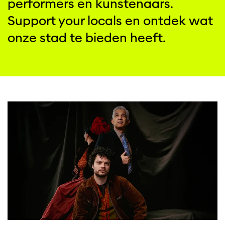
performers en kunstenaars.
Support your locals en ontdek wat
onze stad te bieden heeft.