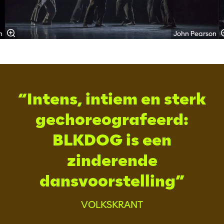
n
John Pearson
Intens, intiem en sterk
gechoreografeerd:
BLKDOG is een
zinderende
dansvoorstelling
VOLKSKRANT