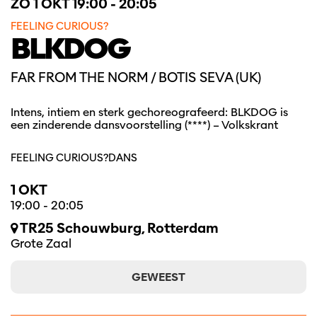
ZO 1 OKT
19:00 - 20:05
FEELING CURIOUS?
BLKDOG
FAR FROM THE NORM / BOTIS SEVA (UK)
Intens, intiem en sterk gechoreografeerd: BLKDOG is
een zinderende dansvoorstelling (****) – Volkskrant
FEELING CURIOUS?
DANS
1 OKT
19:00
-
20:05
TR25 Schouwburg, Rotterdam
Grote Zaal
GEWEEST