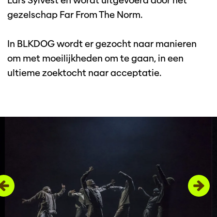
Lars Sylvest en wordt uitgevoerd door het
gezelschap Far From The Norm.
In BLKDOG wordt er gezocht naar manieren
om met moeilijkheden om te gaan, in een
ultieme zoektocht naar acceptatie.
Overslaan