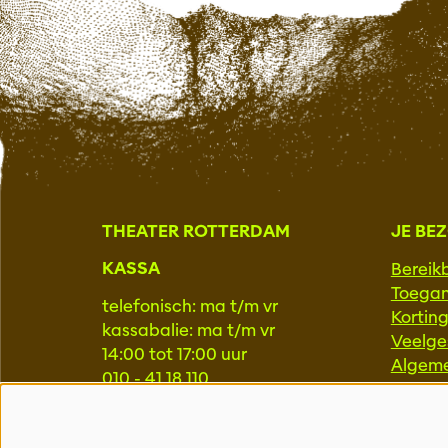
THEATER ROTTERDAM
JE BE
KASSA
Bereik
Toegan
telefonisch: ma t/m vr
Kortin
kassabalie: ma t/m vr
Veelge
14:00 tot 17:00 uur
Algem
010 - 41 18 110
kassa@theaterrotterdam.nl
PROFE