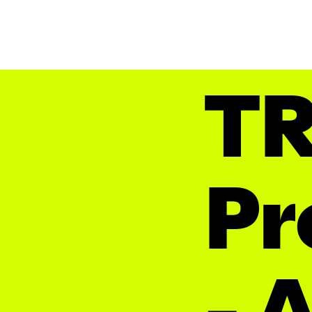
T
P
- 