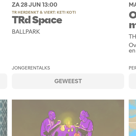
ZA 28 JUN
13:00
MA
O
TR HERDENKT & VIERT: KETI KOTI
TRd Space
m
BALLPARK
TH
Ov
en
JONGEREN
TALKS
PE
GEWEEST