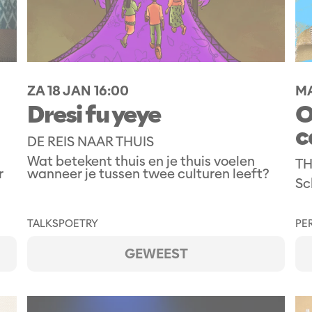
ZA 18 JAN
16:00
MA
Dresi fu yeye
O
c
DE REIS NAAR THUIS
Wat betekent thuis en je thuis voelen
TH
r
wanneer je tussen twee culturen leeft?
Sc
TALKS
POETRY
PE
GEWEEST