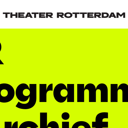
R
rogram
Archief