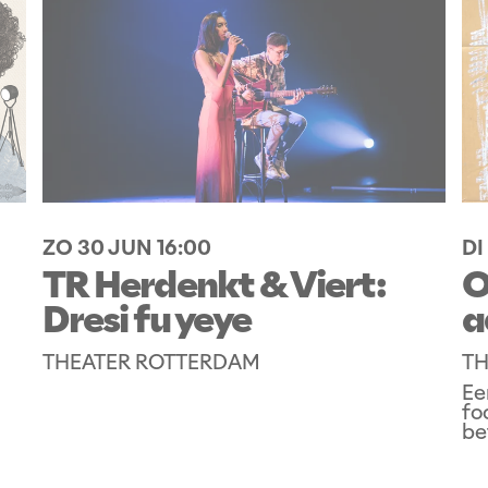
ZO 30 JUN
16:00
DI
TR Herdenkt & Viert:
O
Dresi fu yeye
a
N
THEATER ROTTERDAM
TH
Ee
fo
be