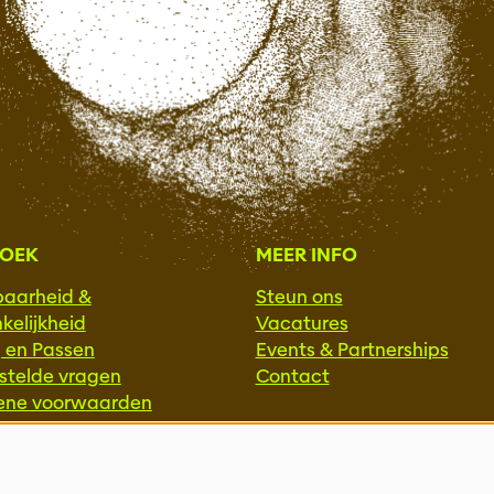
ZOEK
MEER INFO
baarheid &
Steun ons
kelijkheid
Vacatures
g en Passen
Events & Partnerships
stelde vragen
Contact
ene voorwaarden
Privacy
SSIONALS