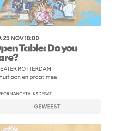
 25 NOV
18:00
pen Table: Do you
are?
EATER ROTTERDAM
huif aan en praat mee
RFORMANCE
TALKS
DEBAT
GEWEEST