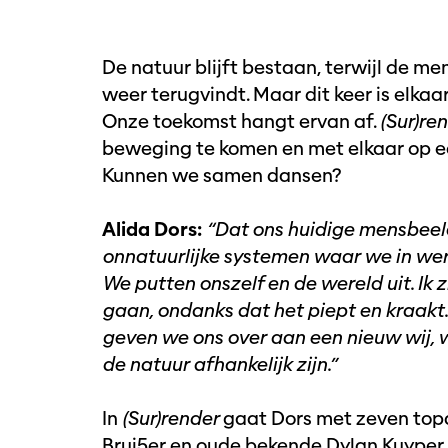
De natuur blijft bestaan, terwijl de me
weer terugvindt. Maar dit keer is elka
Onze toekomst hangt ervan af.
(Sur)re
beweging te komen en met elkaar op e
Kunnen we samen dansen?
Alida Dors:
“Dat ons huidige mensbeeld 
onnatuurlijke systemen waar we in wer
We putten onszelf en de wereld uit. Ik 
gaan, ondanks dat het piept en kraakt. M
geven we ons over aan een nieuw wij, 
de natuur afhankelijk zijn.”
In
(Sur)render
gaat Dors met zeven to
Brui5er en oude bekende Dylan Kuyper 