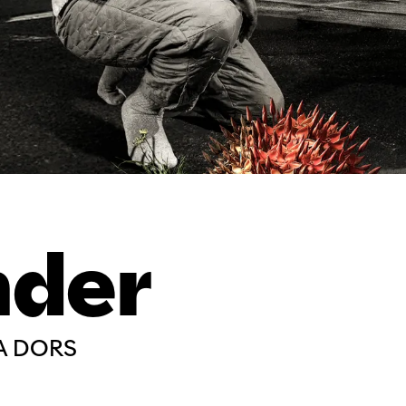
nder
A DORS