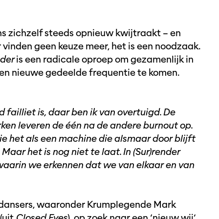
ns zichzelf steeds opnieuw kwijtraakt – en
ar vinden geen keuze meer, het is een noodzaak.
nder
is een radicale oproep om gezamenlijk in
en nieuwe gedeelde frequentie te komen.
failliet is, daar ben ik van overtuigd. De
ken leveren de één na de andere burnout op.
zie het als een machine die alsmaar door blijft
aar het is nog niet te laat. In (Sur)render
waarin we erkennen dat we van elkaar en van
pdansers, waaronder Krumplegende Mark
(uit
Closed Eyes
), op zoek naar een ‘nieuw wij’.