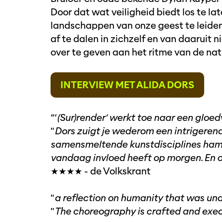
Door dat wat veiligheid biedt los te late
landschappen van onze geest te leide
af te dalen in zichzelf en van daaruit 
over te geven aan het ritme van de na
INTERVIEW MET ALIDA DORS
“‘
(Sur)render’ werkt toe naar een gloe
"
Dors zuigt je wederom een intrigerend 
samensmeltende kunstdisciplines hame
vandaag invloed heeft op morgen. En 
★★★★ - de Volkskrant
"
a reflection on humanity that was und
"
The choreography is crafted and exe