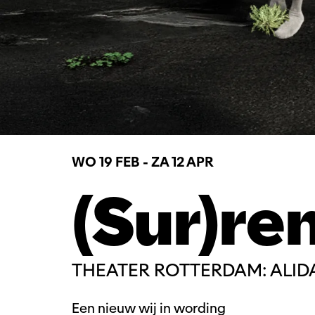
WO 19 FEB
-
ZA 12 APR
(Sur)re
THEATER ROTTERDAM: ALID
Een nieuw wij in wording