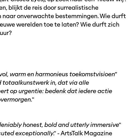
n, blijkt de reis door surrealistische
n naar onverwachte bestemmingen. Wie durft
nieuwe werelden toe te laten? Wie durft zich
tuur?
dvol, warm en harmonieus toekomstvisioen
”
totaalkunstwerk in, dat via alle
rt op urgentie: bedenk dat iedere actie
overmorgen.
"
eniably honest, bold and utterly immersive
"
cuted exceptionally
." - ArtsTalk Magazine