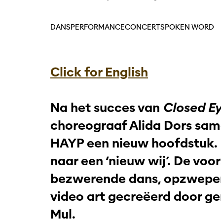
DANS
PERFORMANCE
CONCERT
SPOKEN WORD
Click for English
Na het succes van
Closed E
choreograaf Alida Dors sam
HAYP een nieuw hoofdstuk. 
naar een ‘nieuw wij’. De voo
bezwerende dans, opzwepen
video art gecreëerd door 
Mul.