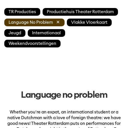
TR Producties
Productiehuis Theater Rotterdam
Language No Problem
Vlakke Vloerkaart
Jeugd
Internationaal
Meer +
Weekendvoorstellingen
Language no problem
Whether you’re an expat, an international student or a
native Dutchman with a love of foreign theatre: we have
good news! Theater Rotterdam puts on performances for