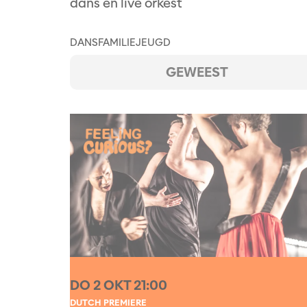
dans en live orkest
DANS
FAMILIE
JEUGD
GEWEEST
DO 2 OKT
21:00
DUTCH PREMIERE