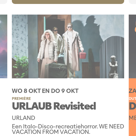
WO 8 OKT
EN
DO 9 OKT
ZA
PREMIÈRE
DUT
URLAUB Revisited
D
URLAND
ME
Een Italo-Disco-recreatiehorror. WE NEED
VACATION FROM VACATION.