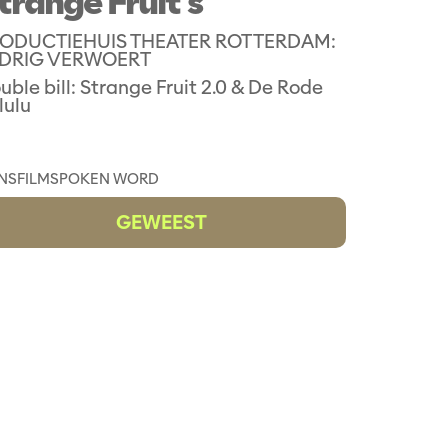
trange Fruit's
ODUCTIEHUIS THEATER ROTTERDAM:
DRIG VERWOERT
uble bill: Strange Fruit 2.0 & De Rode
lulu
NS
FILM
SPOKEN WORD
GEWEEST