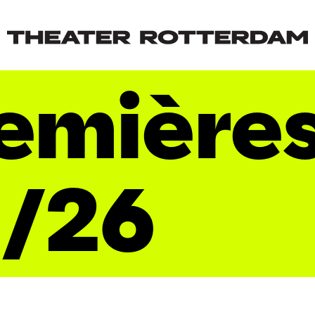
emière
/26