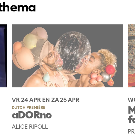
 thema
VR 24 APR
EN
ZA 25 APR
WO
M
DUTCH PREMIÈRE
aDORno
f
ALICE RIPOLL
PR