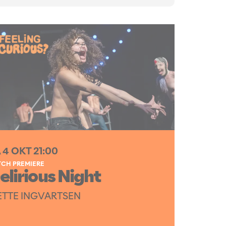
 4 OKT
21:00
CH PREMIERE
elirious Night
TTE INGVARTSEN