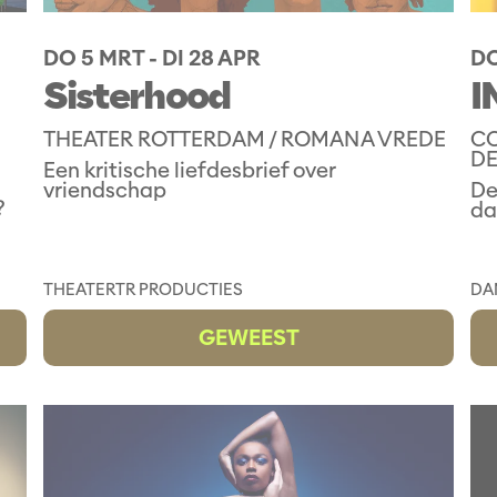
DO 5 MRT
-
DI 28 APR
DO
Sisterhood
I
THEATER ROTTERDAM / ROMANA VREDE
CO
D
Een kritische liefdesbrief over
vriendschap
De
?
da
THEATER
TR PRODUCTIES
DA
GEWEEST