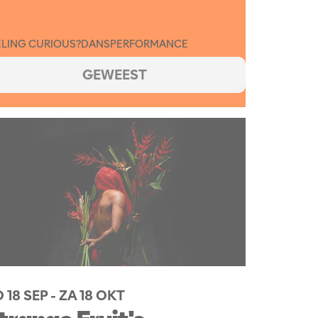
ELING CURIOUS?
DANS
PERFORMANCE
GEWEEST
 18 SEP
-
ZA 18 OKT