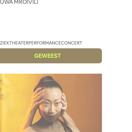
UWA MROIVILI
ZIEKTHEATER
PERFORMANCE
CONCERT
GEWEEST