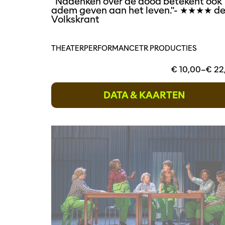
"Nadenken over de dood betekent ook
adem geven aan het leven."- ★★★★ d
Volkskrant
THEATER
PERFORMANCE
TR PRODUCTIES
€ 10,00–€ 22
DATA & KAARTEN