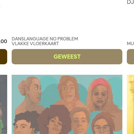
DJ
e
DANS
LANGUAGE NO PROBLEM
,00
VLAKKE VLOERKAART
MU
GEWEEST