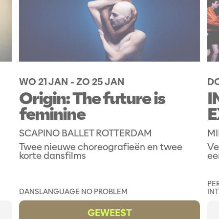
WO 21 JAN
-
ZO 25 JAN
DO
Origin: The future is
I
feminine
E
SCAPINO BALLET ROTTERDAM
MI
Twee nieuwe choreografieën en twee
Ve
korte dansfilms
ee
PE
DANS
LANGUAGE NO PROBLEM
IN
GEWEEST