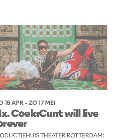
 15 APR
-
ZO 17 MEI
x. CoelaCunt will live
orever
ODUCTIEHUIS THEATER ROTTERDAM: