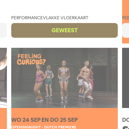
PERFORMANCE
VLAKKE VLOERKAART
FE
GEWEEST
WO 24 SEP
EN
DO 25 SEP
DO
OPENINGNIGHT - DUTCH PREMIERE