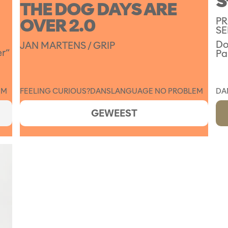
S
THE DOG DAYS ARE
OVER 2.0
PR
SE
Do
JAN MARTENS / GRIP
er”
Pa
EM
FEELING CURIOUS?
DANS
LANGUAGE NO PROBLEM
DA
GEWEEST